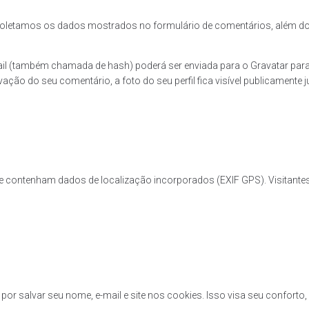
oletamos os dados mostrados no formulário de comentários, além do en
l (também chamada de hash) poderá ser enviada para o Gravatar para ve
ação do seu comentário, a foto do seu perfil fica visível publicamente 
que contenham dados de localização incorporados (EXIF GPS). Visitante
 por salvar seu nome, e-mail e site nos cookies. Isso visa seu confo