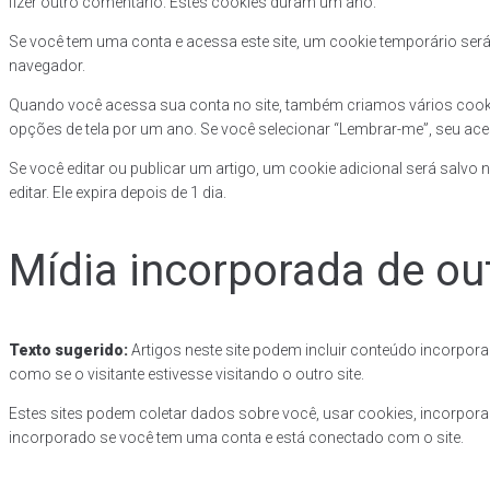
fizer outro comentário. Estes cookies duram um ano.
Se você tem uma conta e acessa este site, um cookie temporário ser
navegador.
Quando você acessa sua conta no site, também criamos vários cookies
opções de tela por um ano. Se você selecionar “Lembrar-me”, seu ac
Se você editar ou publicar um artigo, um cookie adicional será salvo
editar. Ele expira depois de 1 dia.
Mídia incorporada de out
Texto sugerido:
Artigos neste site podem incluir conteúdo incorpo
como se o visitante estivesse visitando o outro site.
Estes sites podem coletar dados sobre você, usar cookies, incorpora
incorporado se você tem uma conta e está conectado com o site.