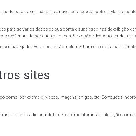
á criado para determinar se seu navegador aceita cookies. Ele não c
 para salvar os dados da sua conta e suas escolhas de exibição de te
esso será mantido por duas semanas. Se você se desconectar da sua c
 no seu navegador. Este cookie não inclui nenhum dado pessoal e simple
ros sites
rado como, por exemplo, vídeos, imagens, artigos, etc. Conteúdos in
r rastreamento adicional de terceiros e monitorar sua interação com 